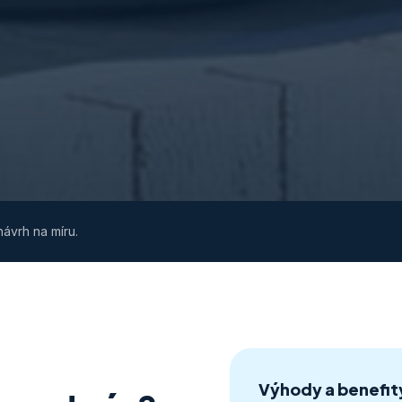
ávrh na míru.
Výhody a benefit