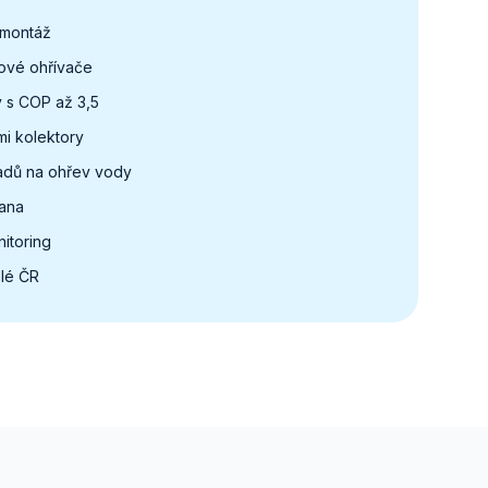
 montáž
ové ohřívače
 s COP až 3,5
mi kolektory
adů na ohřev vody
rana
itoring
elé ČR