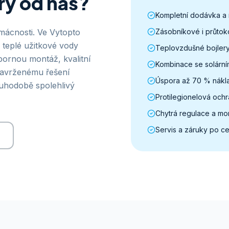
ery od nás?
Kompletní dodávka a
mácnosti. Ve Vytopto
Zásobníkové i průtok
teplé užitkové vody
Teplovzdušné bojlery
bornou montáž, kvalitní
Kombinace se solární
navrženému řešení
Úspora až 70 % nákl
ouhodobě spolehlivý
Protilegionelová och
Chytrá regulace a mon
Servis a záruky po c