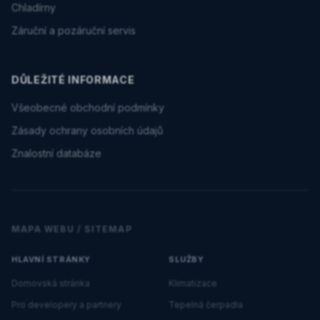
Chladírny
Záruční a pozáruční servis
DŮLEŽITÉ INFORMACE
Všeobecné obchodní podmínky
Zásady ochrany osobních údajů
Znalostní databáze
MAPA WEBU / SITEMAP
HLAVNÍ STRÁNKY
SLUŽBY
Domovská stránka
Klimatizace
Pro developery a partnery
Tepelná čerpadla