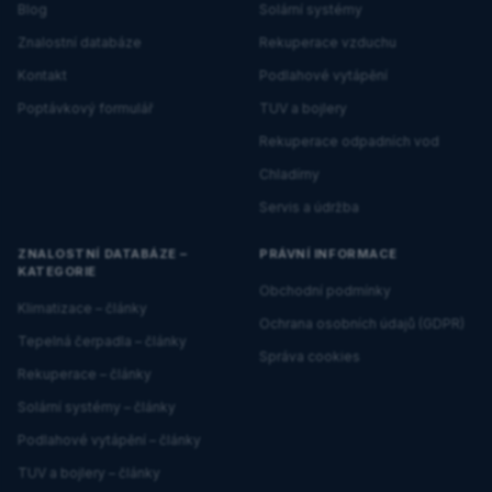
Blog
Solární systémy
Znalostní databáze
Rekuperace vzduchu
Kontakt
Podlahové vytápění
Poptávkový formulář
TUV a bojlery
Rekuperace odpadních vod
Chladírny
Servis a údržba
ZNALOSTNÍ DATABÁZE –
PRÁVNÍ INFORMACE
KATEGORIE
Obchodní podmínky
Klimatizace – články
Ochrana osobních údajů (GDPR)
Tepelná čerpadla – články
Správa cookies
Rekuperace – články
Solární systémy – články
Podlahové vytápění – články
TUV a bojlery – články