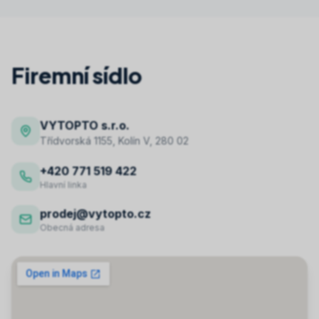
Firemní sídlo
VYTOPTO s.r.o.
Třídvorská 1155, Kolín V, 280 02
+420 771 519 422
Hlavní linka
prodej@vytopto.cz
Obecná adresa