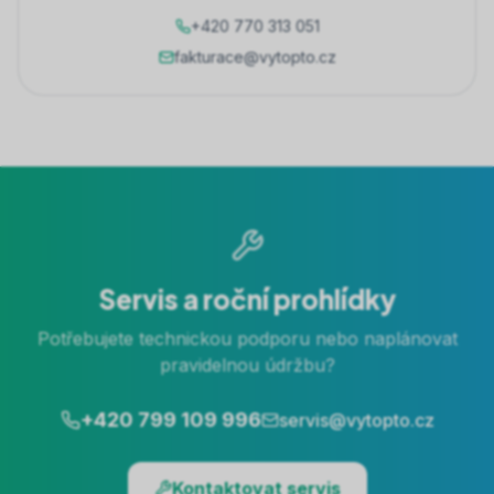
+420 770 313 051
fakturace@vytopto.cz
Servis a roční prohlídky
Potřebujete technickou podporu nebo naplánovat
pravidelnou údržbu?
+420 799 109 996
servis@vytopto.cz
Kontaktovat servis