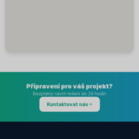
Připraveni pro váš projekt?
Bezplatný návrh řešení do 24 hodin
Kontaktovat nás