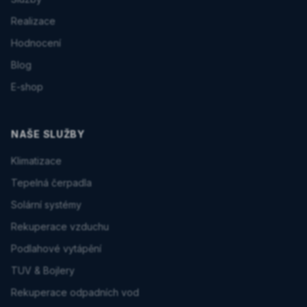
Realizace
Hodnocení
Blog
E-shop
NAŠE SLUŽBY
Klimatizace
Tepelná čerpadla
Solární systémy
Rekuperace vzduchu
Podlahové vytápění
TUV & Bojlery
Rekuperace odpadních vod