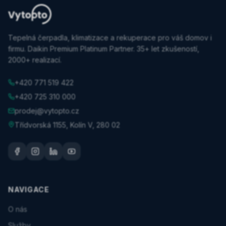
Tepelná čerpadla, klimatizace a rekuperace pro váš domov i
firmu. Daikin Premium Platinum Partner. 35+ let zkušeností,
2000+ realizací.
+420 771 519 422
+420 725 310 000
prodej@vytopto.cz
Třídvorská 1155, Kolín V, 280 02
NAVIGACE
O nás
Služby