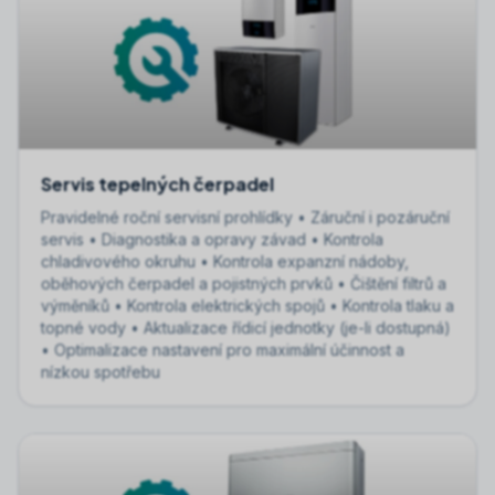
Servis tepelných čerpadel
Pravidelné roční servisní prohlídky • Záruční i pozáruční
servis • Diagnostika a opravy závad • Kontrola
chladivového okruhu • Kontrola expanzní nádoby,
oběhových čerpadel a pojistných prvků • Čištění filtrů a
výměníků • Kontrola elektrických spojů • Kontrola tlaku a
topné vody • Aktualizace řídicí jednotky (je-li dostupná)
• Optimalizace nastavení pro maximální účinnost a
nízkou spotřebu