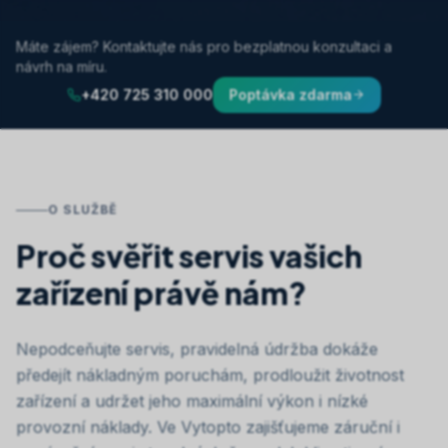
Máte zájem? Kontaktujte nás pro bezplatnou konzultaci a
návrh na míru.
+420 725 310 000
Poptávka zdarma
O SLUŽBĚ
Proč svěřit servis vašich
zařízení právě nám?
Nepodceňujte servis, pravidelná údržba dokáže
předejít nákladným poruchám, prodloužit životnost
zařízení a udržet jeho maximální výkon i nízké
provozní náklady. Ve Vytopto zajišťujeme záruční i