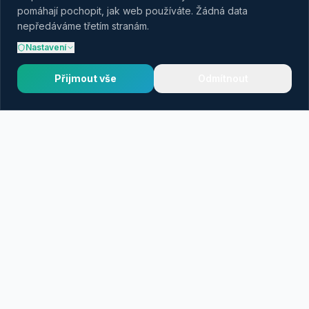
pomáhají pochopit, jak web používáte. Žádná data
nepředáváme třetím stranám.
Nastavení
Přijmout vše
Odmítnout