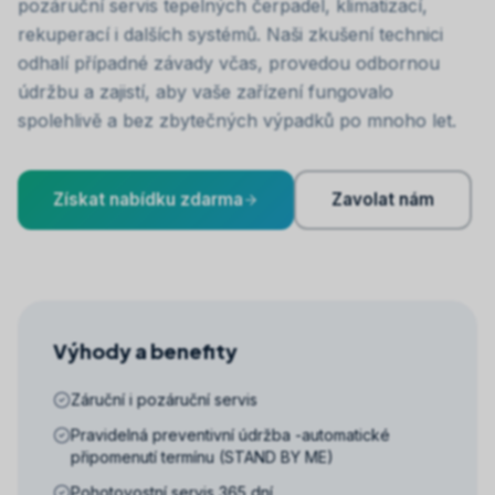
pozáruční servis tepelných čerpadel, klimatizací,
rekuperací i dalších systémů. Naši zkušení technici
odhalí případné závady včas, provedou odbornou
údržbu a zajistí, aby vaše zařízení fungovalo
spolehlivě a bez zbytečných výpadků po mnoho let.
Získat nabídku zdarma
Zavolat nám
Výhody a benefity
Záruční i pozáruční servis
Pravidelná preventivní údržba -automatické
připomenutí termínu (STAND BY ME)
Pohotovostní servis 365 dní