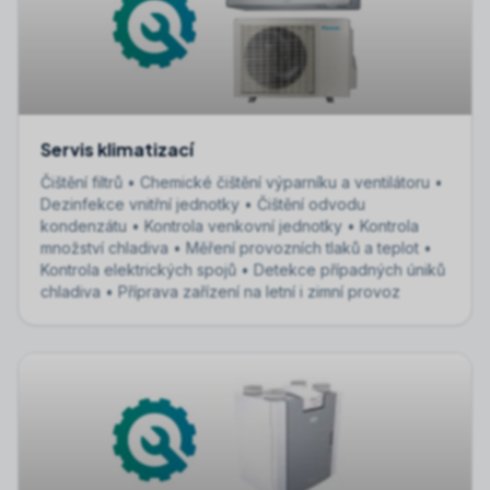
Servis klimatizací
Čištění filtrů • Chemické čištění výparníku a ventilátoru •
Dezinfekce vnitřní jednotky • Čištění odvodu
kondenzátu • Kontrola venkovní jednotky • Kontrola
množství chladiva • Měření provozních tlaků a teplot •
Kontrola elektrických spojů • Detekce případných úniků
chladiva • Příprava zařízení na letní i zimní provoz