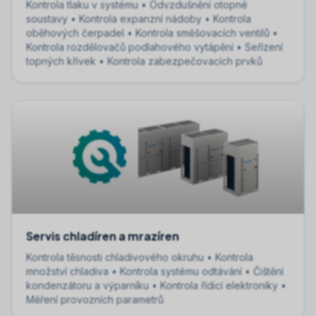
Kontrola tlaku v systému • Odvzdušnění otopné
soustavy • Kontrola expanzní nádoby • Kontrola
oběhových čerpadel • Kontrola směšovacích ventilů •
Kontrola rozdělovačů podlahového vytápění • Seřízení
topných křivek • Kontrola zabezpečovacích prvků
Servis chladíren a mrazíren
Kontrola těsnosti chladivového okruhu • Kontrola
množství chladiva • Kontrola systému odtávání • Čištění
kondenzátoru a výparníku • Kontrola řídicí elektroniky •
Měření provozních parametrů