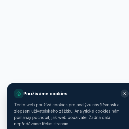
Používáme cookies
Tento web používá cookies pro analýzu návštěvnosti a
zlepšení uživatelského zážitku. Analytické cookies nám
pomáhají pochopit, jak web používáte. Žádná data
nepředáváme třetím stranám.