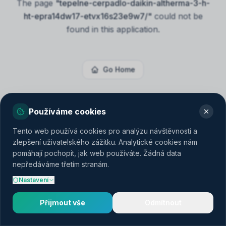
The page
"
tepelne-cerpadlo-daikin-altherma-3-h-
ht-epra14dw17-etvx16s23e9w7/
"
could not be
found in this application.
Go Home
Používáme cookies
Tento web používá cookies pro analýzu návštěvnosti a
zlepšení uživatelského zážitku. Analytické cookies nám
pomáhají pochopit, jak web používáte. Žádná data
nepředáváme třetím stranám.
Nastavení
Přijmout vše
Odmítnout