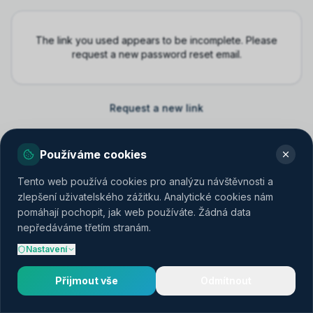
The link you used appears to be incomplete. Please
request a new password reset email.
Request a new link
Používáme cookies
Tento web používá cookies pro analýzu návštěvnosti a
zlepšení uživatelského zážitku. Analytické cookies nám
pomáhají pochopit, jak web používáte. Žádná data
nepředáváme třetím stranám.
Nastavení
Přijmout vše
Odmítnout