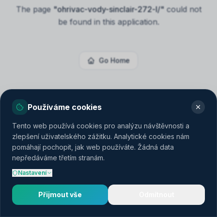
The page
"
ohrivac-vody-sinclair-272-l/
"
could not
be found in this application.
Go Home
Používáme cookies
Tento web používá cookies pro analýzu návštěvnosti a
zlepšení uživatelského zážitku. Analytické cookies nám
pomáhají pochopit, jak web používáte. Žádná data
nepředáváme třetím stranám.
Nastavení
Přijmout vše
Odmítnout