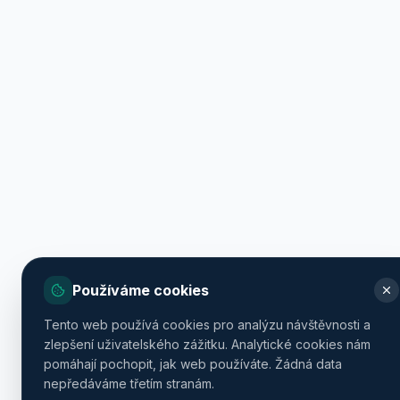
Používáme cookies
Tento web používá cookies pro analýzu návštěvnosti a
zlepšení uživatelského zážitku. Analytické cookies nám
pomáhají pochopit, jak web používáte. Žádná data
nepředáváme třetím stranám.