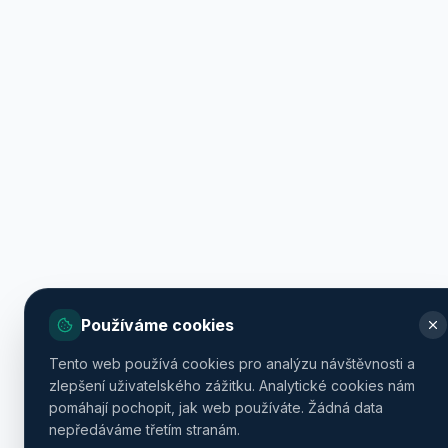
Používáme cookies
Tento web používá cookies pro analýzu návštěvnosti a
zlepšení uživatelského zážitku. Analytické cookies nám
pomáhají pochopit, jak web používáte. Žádná data
nepředáváme třetím stranám.