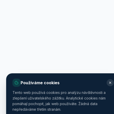
Používáme cookies
Tento web používá cookies pro analýzu návštěvnosti a
zlepšení uživatelského zážitku. Analytické cookies nám
pomáhají pochopit, jak web používáte. Žádná data
nepředáváme třetím stranám.